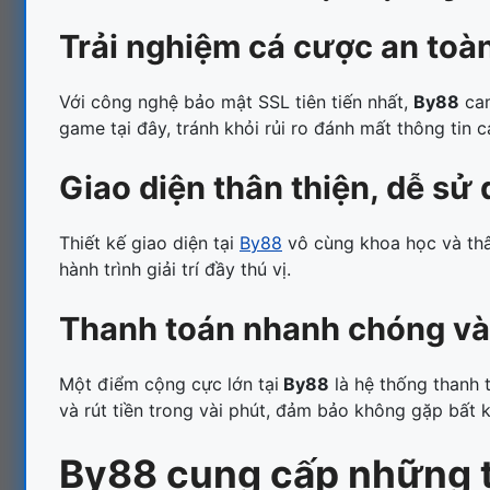
Trải nghiệm cá cược an toà
Với công nghệ bảo mật SSL tiên tiến nhất,
By88
cam
game tại đây, tránh khỏi rủi ro đánh mất thông tin c
Giao diện thân thiện, dễ sử
Thiết kế giao diện tại
By88
vô cùng khoa học và thân
hành trình giải trí đầy thú vị.
Thanh toán nhanh chóng và t
Một điểm cộng cực lớn tại
By88
là hệ thống thanh 
và rút tiền trong vài phút, đảm bảo không gặp bất k
By88 cung cấp những t