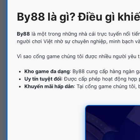
By88 là gì? Điều gì khi
By88
là một trong những nhà cái trực tuyến nổi ti
người chơi Việt nhờ sự chuyên nghiệp, minh bạch và
Vì sao cổng game chúng tôi được nhiều người yêu t
Kho game đa dạng
: By88 cung cấp hàng ngàn ga
Uy tín tuyệt đối
: Được cấp phép hoạt động hợp 
Khuyến mãi hấp dẫn
: Tại cổng game chúng tôi, 